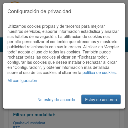
Configuración de privacidad
Utilizamos cookies propias y de terceros para mejorar
Español
|
Català
Registra't ara
Accedeix
nuestros servicios, elaborar información estadística y analizar
sus hábitos de navegación. La utilización de cookies nos
permite personalizar el contenido que ofrecemos y mostrarle
Toggl
publicidad relacionada con sus intereses. Al clicar en “Aceptar
navig
todo” acepta el uso de todas las cookies. También puede
rechazar todas las cookies al clicar en “Rechazar todo”,
Audioruta
Totes les rutes
configurar las cookies que desea instalar o rechazar al clicar
en “Configuración”, y obtener información más detallada
sobre el uso de las cookies al clicar en la
Ordenar per: Més recents /
politica de cookies
Dificultat
.
/
Totes les rutes
Valoració
Mi configuración
No estoy de acuerdo
Estoy de acuerdo
Filtrar les rutes
Filtrar per modalitat:
Qualsevol modalitat
BTT