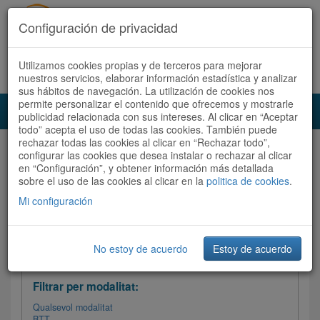
Configuración de privacidad
Utilizamos cookies propias y de terceros para mejorar
Español
|
Català
Registra't ara
Accedeix
nuestros servicios, elaborar información estadística y analizar
sus hábitos de navegación. La utilización de cookies nos
permite personalizar el contenido que ofrecemos y mostrarle
Toggl
publicidad relacionada con sus intereses. Al clicar en “Aceptar
navig
todo” acepta el uso de todas las cookies. También puede
rechazar todas las cookies al clicar en “Rechazar todo”,
Audioruta
Totes les rutes
configurar las cookies que desea instalar o rechazar al clicar
en “Configuración”, y obtener información más detallada
sobre el uso de las cookies al clicar en la
Ordenar per: Més recents /
politica de cookies
Dificultat
.
/
Totes les rutes
Valoració
Mi configuración
No estoy de acuerdo
Estoy de acuerdo
Filtrar les rutes
Filtrar per modalitat:
Qualsevol modalitat
BTT