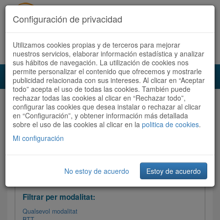
Configuración de privacidad
Utilizamos cookies propias y de terceros para mejorar
Español
|
Català
Registra't ara
Accedeix
nuestros servicios, elaborar información estadística y analizar
sus hábitos de navegación. La utilización de cookies nos
permite personalizar el contenido que ofrecemos y mostrarle
Toggl
publicidad relacionada con sus intereses. Al clicar en “Aceptar
navig
todo” acepta el uso de todas las cookies. También puede
rechazar todas las cookies al clicar en “Rechazar todo”,
Audioruta
Totes les rutes
configurar las cookies que desea instalar o rechazar al clicar
en “Configuración”, y obtener información más detallada
sobre el uso de las cookies al clicar en la
Ordenar per: Més recents /
politica de cookies
Dificultat
.
/
Totes les rutes
Valoració
Mi configuración
No estoy de acuerdo
Estoy de acuerdo
Filtrar les rutes
Filtrar per modalitat:
Qualsevol modalitat
BTT