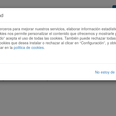
ad
or de rutes
Vols ser col·laborador?
Com
erceros para mejorar nuestros servicios, elaborar información estadísti
okies nos permite personalizar el contenido que ofrecemos y mostrarle 
todo” acepta el uso de todas las cookies. También puede rechazar todas 
ookies que desea instalar o rechazar al clicar en “Configuración”, y o
car en la
politica de cookies
.
No estoy de
cap ruta amb les característiques seleccionades