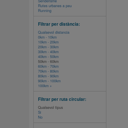
Senderisme
Rutes urbanes a peu
Running
Filtrar per distància:
Qualsevol distancia
0km - 10km
10km - 20km
20km - 30km
30km - 40km
40km - 50km
50km - 60km
60km - 70km
70km - 80km
80km - 90km
90km - 100km
100km +
Filtrar per ruta circular:
Qualsevol tipus
Si
No