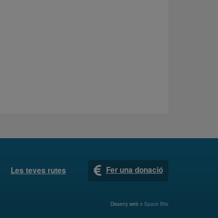
Fer una donació
Les teves rutes
Disseny web x
Space Bits