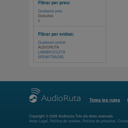
Filtrar per preu:
Qualsevol preu
Gratuïtes
€
Filtrar per entitat:
Qualsevol entitat
AUDIORUTA
LABABICICLETA
SPEAKTRACKS
Totes les rutes
Copyright © 2026 Audioruta.Tots els drets reservats.
Aviso Legal
.
Política de cookies
.
Política de privacitat
.
Conta