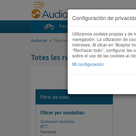
Configuración de privacid
Totes les rutes
Cercad
Utilizamos cookies propias y de t
navegación. La utilización de co
Audioruta
Totes les rutes
intereses. Al clicar en “Aceptar 
“Rechazar todo”, configurar las c
Totes les rutes
sobre el uso de las cookies al cli
Mi configuración
No hi ha 
Filtrar les rutes
Filtrar per modalitat:
Qualsevol modalitat
BTT
Carretera