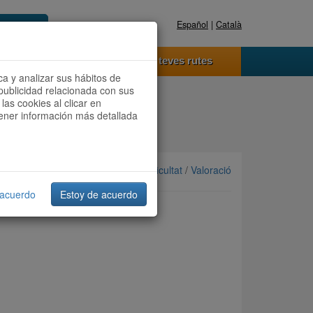
Español
|
Català
Registra't ara
Accedeix
 funciona
Les teves rutes
ca y analizar sus hábitos de
publicidad relacionada con sus
las cookies al clicar en
btener información más detallada
Ordenar per: Més recents /
Dificultat
/
Valoració
 acuerdo
Estoy de acuerdo