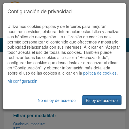
Configuración de privacidad
Utilizamos cookies propias y de terceros para mejorar
Español
|
Català
Registra't ara
Accedeix
nuestros servicios, elaborar información estadística y analizar
sus hábitos de navegación. La utilización de cookies nos
permite personalizar el contenido que ofrecemos y mostrarle
Toggl
publicidad relacionada con sus intereses. Al clicar en “Aceptar
navig
todo” acepta el uso de todas las cookies. También puede
rechazar todas las cookies al clicar en “Rechazar todo”,
Audioruta
Totes les rutes
configurar las cookies que desea instalar o rechazar al clicar
en “Configuración”, y obtener información más detallada
sobre el uso de las cookies al clicar en la
Ordenar per: Més recents /
politica de cookies
Dificultat
.
/
Totes les rutes
Valoració
Mi configuración
No estoy de acuerdo
Estoy de acuerdo
Filtrar les rutes
Filtrar per modalitat:
Qualsevol modalitat
BTT