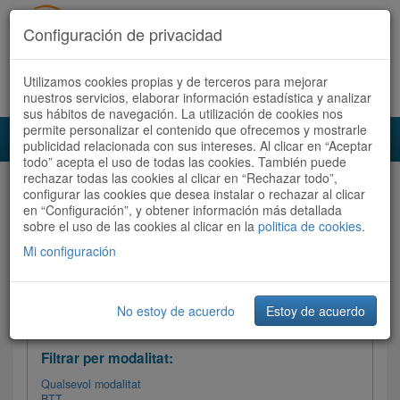
Configuración de privacidad
Utilizamos cookies propias y de terceros para mejorar
Español
|
Català
Registra't ara
Accedeix
nuestros servicios, elaborar información estadística y analizar
sus hábitos de navegación. La utilización de cookies nos
permite personalizar el contenido que ofrecemos y mostrarle
Toggl
publicidad relacionada con sus intereses. Al clicar en “Aceptar
navig
todo” acepta el uso de todas las cookies. También puede
rechazar todas las cookies al clicar en “Rechazar todo”,
Audioruta
Totes les rutes
configurar las cookies que desea instalar o rechazar al clicar
en “Configuración”, y obtener información más detallada
sobre el uso de las cookies al clicar en la
Ordenar per: Més recents /
politica de cookies
Dificultat
.
/
Totes les rutes
Valoració
Mi configuración
No estoy de acuerdo
Estoy de acuerdo
Filtrar les rutes
Filtrar per modalitat:
Qualsevol modalitat
BTT