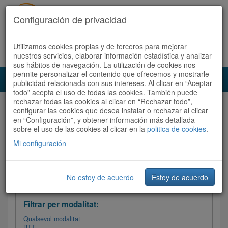
Configuración de privacidad
Utilizamos cookies propias y de terceros para mejorar
Español
|
Català
Registra't ara
Accedeix
nuestros servicios, elaborar información estadística y analizar
sus hábitos de navegación. La utilización de cookies nos
permite personalizar el contenido que ofrecemos y mostrarle
Toggl
publicidad relacionada con sus intereses. Al clicar en “Aceptar
navig
todo” acepta el uso de todas las cookies. También puede
rechazar todas las cookies al clicar en “Rechazar todo”,
Audioruta
Totes les rutes
configurar las cookies que desea instalar o rechazar al clicar
en “Configuración”, y obtener información más detallada
sobre el uso de las cookies al clicar en la
Ordenar per: Més recents /
politica de cookies
Dificultat
.
/
Totes les rutes
Valoració
Mi configuración
No estoy de acuerdo
Estoy de acuerdo
Filtrar les rutes
Filtrar per modalitat:
Qualsevol modalitat
BTT