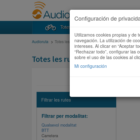
Configuración de privacid
Totes les rutes
Cercad
Utilizamos cookies propias y de t
navegación. La utilización de co
Audioruta
Totes les rutes
intereses. Al clicar en “Aceptar 
“Rechazar todo”, configurar las c
Totes les rutes
sobre el uso de las cookies al cli
Mi configuración
No hi ha 
Filtrar les rutes
Filtrar per modalitat:
Qualsevol modalitat
BTT
Carretera