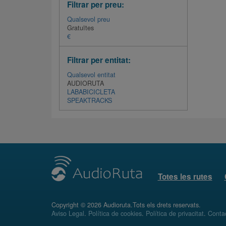
Filtrar per preu:
Qualsevol preu
Gratuïtes
€
Filtrar per entitat:
Qualsevol entitat
AUDIORUTA
LABABICICLETA
SPEAKTRACKS
Totes les rutes
Copyright © 2026 Audioruta.Tots els drets reservats.
Aviso Legal
.
Política de cookies
.
Política de privacitat
.
Conta