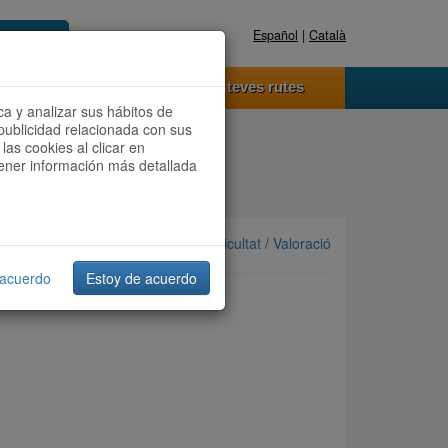
Español
|
Català
Registra't ara
Accedeix
 funciona
Les teves rutes
ca y analizar sus hábitos de
publicidad relacionada con sus
las cookies al clicar en
btener información más detallada
Ordenar per: Més recents /
Dificultat
/
Valoració
 acuerdo
Estoy de acuerdo