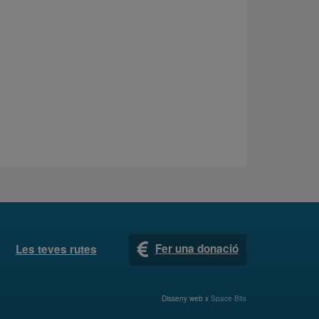
Fer una donació
Les teves rutes
Disseny web x
Space Bits