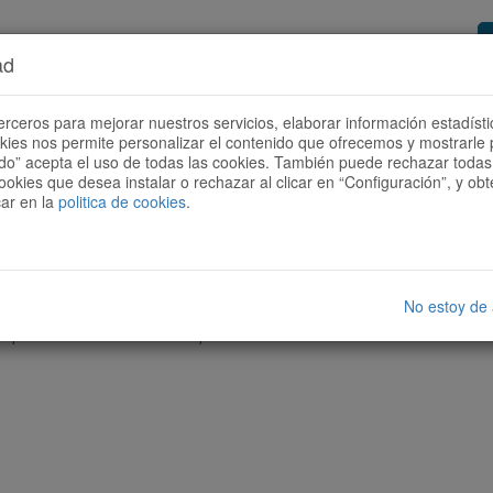
ad
or de rutes
Vols ser col·laborador?
Com
erceros para mejorar nuestros servicios, elaborar información estadísti
okies nos permite personalizar el contenido que ofrecemos y mostrarle 
todo” acepta el uso de todas las cookies. También puede rechazar todas 
ookies que desea instalar o rechazar al clicar en “Configuración”, y o
car en la
politica de cookies
.
No estoy de
cap ruta amb les característiques seleccionades