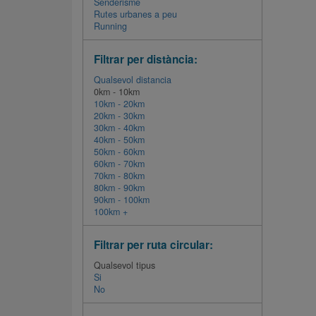
Senderisme
Rutes urbanes a peu
Running
Filtrar per distància:
Qualsevol distancia
0km - 10km
10km - 20km
20km - 30km
30km - 40km
40km - 50km
50km - 60km
60km - 70km
70km - 80km
80km - 90km
90km - 100km
100km +
Filtrar per ruta circular:
Qualsevol tipus
Si
No