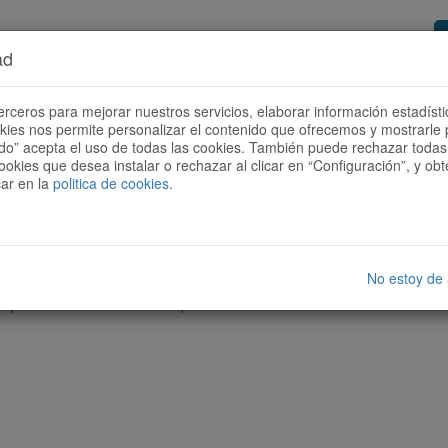
ad
or de rutes
Vols ser col·laborador?
Com
erceros para mejorar nuestros servicios, elaborar información estadísti
okies nos permite personalizar el contenido que ofrecemos y mostrarle 
todo” acepta el uso de todas las cookies. También puede rechazar todas 
ookies que desea instalar o rechazar al clicar en “Configuración”, y o
car en la
politica de cookies
.
No estoy de
cap ruta amb les característiques seleccionades