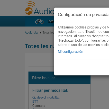
Configuración de privacid
Totes les rutes
Cercad
Utilizamos cookies propias y de t
navegación. La utilización de co
Audioruta
Totes les rutes
intereses. Al clicar en “Aceptar 
“Rechazar todo”, configurar las c
Totes les rutes
sobre el uso de las cookies al cli
Mi configuración
No hi ha 
Filtrar les rutes
Filtrar per modalitat:
Qualsevol modalitat
BTT
Carretera