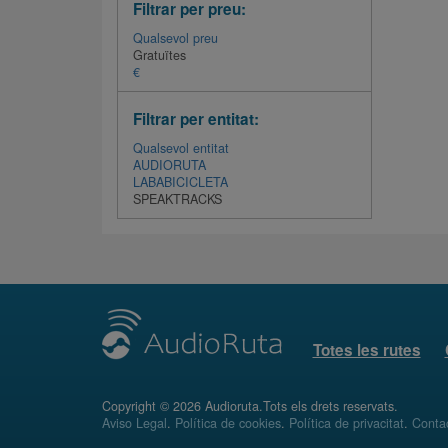
Filtrar per preu:
Qualsevol preu
Gratuïtes
€
Filtrar per entitat:
Qualsevol entitat
AUDIORUTA
LABABICICLETA
SPEAKTRACKS
Totes les rutes
Copyright © 2026 Audioruta.Tots els drets reservats.
Aviso Legal
.
Política de cookies
.
Política de privacitat
.
Conta