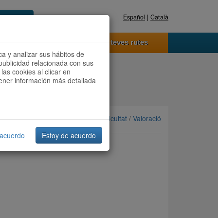
Español
|
Català
Registra't ara
Accedeix
 funciona
Les teves rutes
ca y analizar sus hábitos de
publicidad relacionada con sus
las cookies al clicar en
btener información más detallada
Ordenar per: Més recents /
Dificultat
/
Valoració
 acuerdo
Estoy de acuerdo