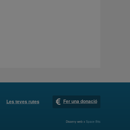
Fer una donació
Les teves rutes
Disseny web x
Space Bits