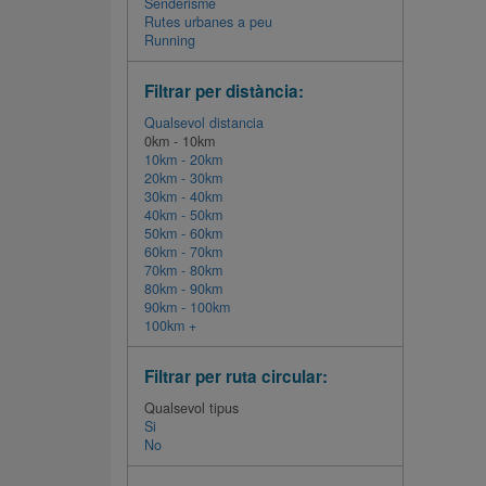
Senderisme
Rutes urbanes a peu
Running
Filtrar per distància:
Qualsevol distancia
0km - 10km
10km - 20km
20km - 30km
30km - 40km
40km - 50km
50km - 60km
60km - 70km
70km - 80km
80km - 90km
90km - 100km
100km +
Filtrar per ruta circular:
Qualsevol tipus
Si
No