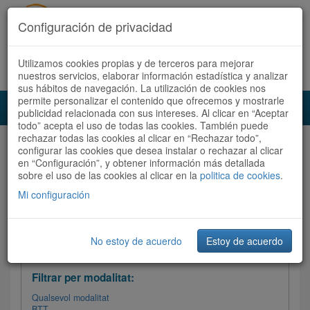
Configuración de privacidad
Utilizamos cookies propias y de terceros para mejorar
Español
|
Català
Registra't ara
Accedeix
nuestros servicios, elaborar información estadística y analizar
sus hábitos de navegación. La utilización de cookies nos
permite personalizar el contenido que ofrecemos y mostrarle
Toggl
publicidad relacionada con sus intereses. Al clicar en “Aceptar
navig
todo” acepta el uso de todas las cookies. También puede
rechazar todas las cookies al clicar en “Rechazar todo”,
Audioruta
Totes les rutes
configurar las cookies que desea instalar o rechazar al clicar
en “Configuración”, y obtener información más detallada
sobre el uso de las cookies al clicar en la
Ordenar per: Més recents /
politica de cookies
Dificultat
.
/
Totes les rutes
Valoració
Mi configuración
No estoy de acuerdo
Estoy de acuerdo
Filtrar les rutes
Filtrar per modalitat:
Qualsevol modalitat
BTT