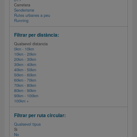
Carretera
Senderisme
Rutes urbanes a peu
Running
Filtrar per distància:
Qualsevol distancia
0km - 10km
10km - 20km
20km - 30km
30km - 40km
40km - 50km
50km - 60km
60km - 70km
70km - 80km
80km - 90km
90km - 100km
100km +
Filtrar per ruta circular:
Qualsevol tipus
Si
No