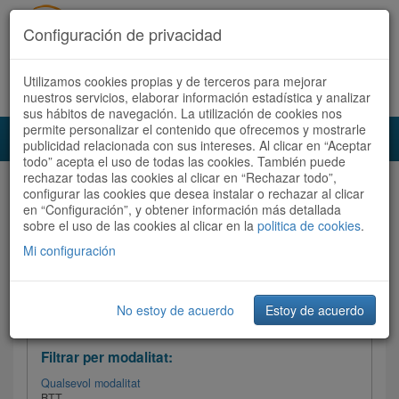
Configuración de privacidad
Utilizamos cookies propias y de terceros para mejorar
Español
|
Català
Registra't ara
Accedeix
nuestros servicios, elaborar información estadística y analizar
sus hábitos de navegación. La utilización de cookies nos
permite personalizar el contenido que ofrecemos y mostrarle
Toggl
publicidad relacionada con sus intereses. Al clicar en “Aceptar
navig
todo” acepta el uso de todas las cookies. También puede
rechazar todas las cookies al clicar en “Rechazar todo”,
Audioruta
Totes les rutes
configurar las cookies que desea instalar o rechazar al clicar
en “Configuración”, y obtener información más detallada
sobre el uso de las cookies al clicar en la
Ordenar per: Més recents /
politica de cookies
Dificultat
.
/
Totes les rutes
Valoració
Mi configuración
No estoy de acuerdo
Estoy de acuerdo
Filtrar les rutes
Filtrar per modalitat:
Qualsevol modalitat
BTT