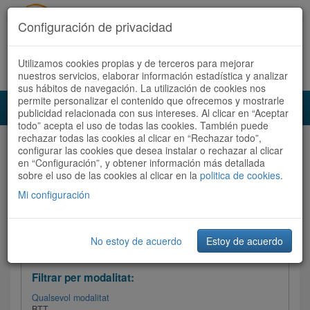
Configuración de privacidad
Utilizamos cookies propias y de terceros para mejorar
Español
|
Català
Registra't ara
Accedeix
nuestros servicios, elaborar información estadística y analizar
sus hábitos de navegación. La utilización de cookies nos
permite personalizar el contenido que ofrecemos y mostrarle
Toggl
publicidad relacionada con sus intereses. Al clicar en “Aceptar
navig
todo” acepta el uso de todas las cookies. También puede
rechazar todas las cookies al clicar en “Rechazar todo”,
Audioruta
Totes les rutes
configurar las cookies que desea instalar o rechazar al clicar
en “Configuración”, y obtener información más detallada
sobre el uso de las cookies al clicar en la
Ordenar per: Més recents /
politica de cookies
Dificultat
.
/
Totes les rutes
Valoració
Mi configuración
No estoy de acuerdo
Estoy de acuerdo
Filtrar les rutes
Filtrar per modalitat:
Qualsevol modalitat
BTT