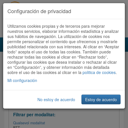
Configuración de privacidad
Utilizamos cookies propias y de terceros para mejorar
Español
|
Català
Registra't ara
Accedeix
nuestros servicios, elaborar información estadística y analizar
sus hábitos de navegación. La utilización de cookies nos
permite personalizar el contenido que ofrecemos y mostrarle
Toggl
publicidad relacionada con sus intereses. Al clicar en “Aceptar
navig
todo” acepta el uso de todas las cookies. También puede
rechazar todas las cookies al clicar en “Rechazar todo”,
Audioruta
Totes les rutes
configurar las cookies que desea instalar o rechazar al clicar
en “Configuración”, y obtener información más detallada
sobre el uso de las cookies al clicar en la
Ordenar per: Més recents /
politica de cookies
Dificultat
.
/
Totes les rutes
Valoració
Mi configuración
No estoy de acuerdo
Estoy de acuerdo
Filtrar les rutes
Filtrar per modalitat:
Qualsevol modalitat
BTT