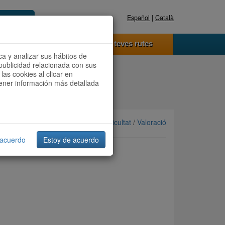
Español
|
Català
Registra't ara
Accedeix
 funciona
Les teves rutes
ca y analizar sus hábitos de
publicidad relacionada con sus
las cookies al clicar en
btener información más detallada
Ordenar per: Més recents /
Dificultat
/
Valoració
 acuerdo
Estoy de acuerdo