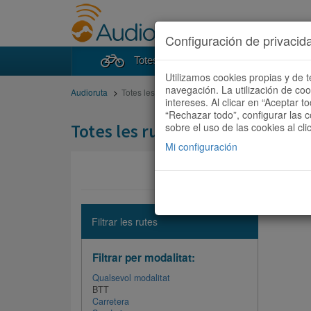
Configuración de privacid
Totes les rutes
Cercad
Utilizamos cookies propias y de t
navegación. La utilización de co
Audioruta
Totes les rutes
intereses. Al clicar en “Aceptar 
“Rechazar todo”, configurar las c
Totes les rutes
sobre el uso de las cookies al cli
Mi configuración
No hi ha 
Filtrar les rutes
Filtrar per modalitat:
Qualsevol modalitat
BTT
Carretera