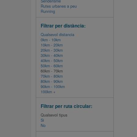
Senderisme
Rutes urbanes a peu
Running
Filtrar per distància:
Qualsevol distancia
0km - 10km
10km - 20km
20km - 30km
30km - 40km
40km - 50km
50km - 60km
60km - 70km
70km - 80km
80km - 90km
90km - 100km
100km +
Filtrar per ruta circular:
Qualsevol tipus
Si
No