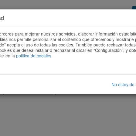
ad
or de rutes
Vols ser col·laborador?
Com
erceros para mejorar nuestros servicios, elaborar información estadísti
okies nos permite personalizar el contenido que ofrecemos y mostrarle 
todo” acepta el uso de todas las cookies. También puede rechazar todas 
ookies que desea instalar o rechazar al clicar en “Configuración”, y o
car en la
politica de cookies
.
No estoy de
cap ruta amb les característiques seleccionades