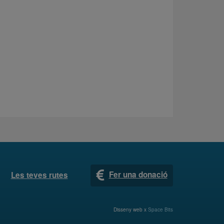
Fer una donació
Les teves rutes
Disseny web x
Space Bits