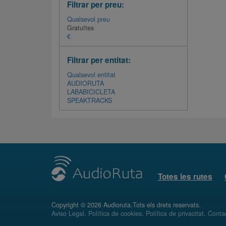
Filtrar per preu:
Qualsevol preu
Gratuïtes
€
Filtrar per entitat:
Qualsevol entitat
AUDIORUTA
LABABICICLETA
SPEAKTRACKS
Totes les rutes
Copyright © 2026 Audioruta.Tots els drets reservats.
Aviso Legal
.
Política de cookies
.
Política de privacitat
.
Conta