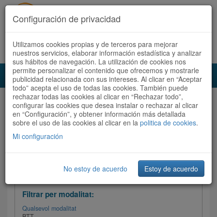
Configuración de privacidad
Utilizamos cookies propias y de terceros para mejorar
Español
|
Català
Registra't ara
Accedeix
nuestros servicios, elaborar información estadística y analizar
sus hábitos de navegación. La utilización de cookies nos
permite personalizar el contenido que ofrecemos y mostrarle
Toggl
publicidad relacionada con sus intereses. Al clicar en “Aceptar
navig
todo” acepta el uso de todas las cookies. También puede
rechazar todas las cookies al clicar en “Rechazar todo”,
Audioruta
Totes les rutes
configurar las cookies que desea instalar o rechazar al clicar
en “Configuración”, y obtener información más detallada
sobre el uso de las cookies al clicar en la
Ordenar per: Més recents /
politica de cookies
Dificultat
.
/
Totes les rutes
Valoració
Mi configuración
No estoy de acuerdo
Estoy de acuerdo
Filtrar les rutes
Filtrar per modalitat:
Qualsevol modalitat
BTT