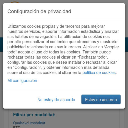
Configuración de privacidad
Utilizamos cookies propias y de terceros para mejorar
Español
|
Català
Registra't ara
Accedeix
nuestros servicios, elaborar información estadística y analizar
sus hábitos de navegación. La utilización de cookies nos
permite personalizar el contenido que ofrecemos y mostrarle
Toggl
publicidad relacionada con sus intereses. Al clicar en “Aceptar
navig
todo” acepta el uso de todas las cookies. También puede
rechazar todas las cookies al clicar en “Rechazar todo”,
Audioruta
Totes les rutes
configurar las cookies que desea instalar o rechazar al clicar
en “Configuración”, y obtener información más detallada
sobre el uso de las cookies al clicar en la
Ordenar per: Més recents /
politica de cookies
Dificultat
.
/
Totes les rutes
Valoració
Mi configuración
No estoy de acuerdo
Estoy de acuerdo
Filtrar les rutes
Filtrar per modalitat:
Qualsevol modalitat
BTT