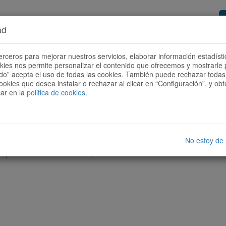
ad
or de rutes
Vols ser col·laborador?
Com
erceros para mejorar nuestros servicios, elaborar información estadísti
okies nos permite personalizar el contenido que ofrecemos y mostrarle 
todo” acepta el uso de todas las cookies. También puede rechazar todas 
ookies que desea instalar o rechazar al clicar en “Configuración”, y o
car en la
politica de cookies
.
No estoy de
cap ruta amb les característiques seleccionades