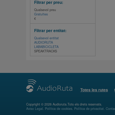
Filtrar per preu:
Qualsevol preu
Gratuïtes
€
Filtrar per entitat:
Qualsevol entitat
AUDIORUTA
LABABICICLETA
SPEAKTRACKS
Totes les rutes
Copyright © 2026 Audioruta.Tots els drets reservats.
Aviso Legal
.
Política de cookies
.
Política de privacitat
.
Conta