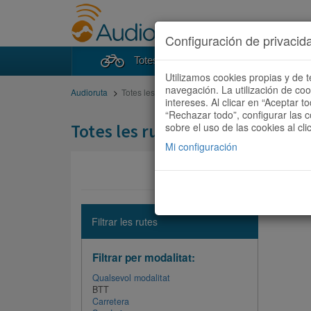
Configuración de privacid
Totes les rutes
Cercad
Utilizamos cookies propias y de t
navegación. La utilización de co
Audioruta
Totes les rutes
intereses. Al clicar en “Aceptar 
“Rechazar todo”, configurar las c
Totes les rutes
sobre el uso de las cookies al cli
Mi configuración
No hi ha 
Filtrar les rutes
Filtrar per modalitat:
Qualsevol modalitat
BTT
Carretera