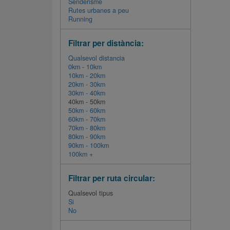
Senderisme
Rutes urbanes a peu
Running
Filtrar per distància:
Qualsevol distancia
0km - 10km
10km - 20km
20km - 30km
30km - 40km
40km - 50km
50km - 60km
60km - 70km
70km - 80km
80km - 90km
90km - 100km
100km +
Filtrar per ruta circular:
Qualsevol tipus
Si
No