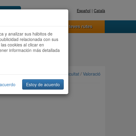
Español
|
Català
Registra't ara
Accedeix
 funciona
Les teves rutes
ca y analizar sus hábitos de
publicidad relacionada con sus
las cookies al clicar en
btener información más detallada
Ordenar per: Més recents /
Dificultat
/
Valoració
 acuerdo
Estoy de acuerdo