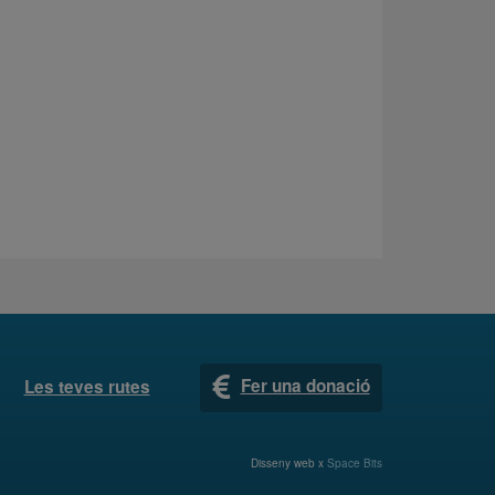
Fer una donació
Les teves rutes
Disseny web x
Space Bits