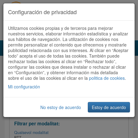
Configuración de privacidad
Utilizamos cookies propias y de terceros para mejorar
Español
|
Català
Registra't ara
Accedeix
nuestros servicios, elaborar información estadística y analizar
sus hábitos de navegación. La utilización de cookies nos
permite personalizar el contenido que ofrecemos y mostrarle
Toggl
publicidad relacionada con sus intereses. Al clicar en “Aceptar
navig
todo” acepta el uso de todas las cookies. También puede
rechazar todas las cookies al clicar en “Rechazar todo”,
Audioruta
Totes les rutes
configurar las cookies que desea instalar o rechazar al clicar
en “Configuración”, y obtener información más detallada
sobre el uso de las cookies al clicar en la
Ordenar per: Més recents /
politica de cookies
Dificultat
.
/
Totes les rutes
Valoració
Mi configuración
No estoy de acuerdo
Estoy de acuerdo
Filtrar les rutes
Filtrar per modalitat:
Qualsevol modalitat
BTT