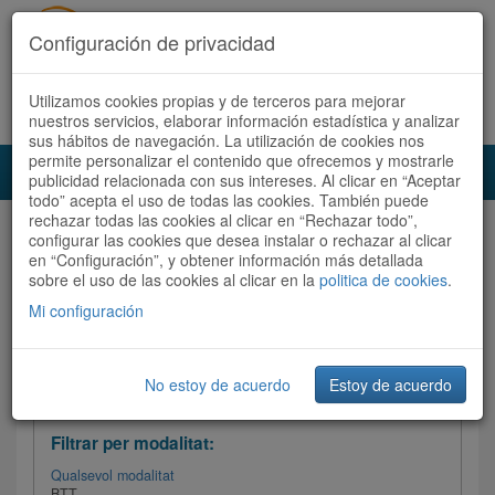
Configuración de privacidad
Utilizamos cookies propias y de terceros para mejorar
Español
|
Català
Registra't ara
Accedeix
nuestros servicios, elaborar información estadística y analizar
sus hábitos de navegación. La utilización de cookies nos
permite personalizar el contenido que ofrecemos y mostrarle
Toggl
publicidad relacionada con sus intereses. Al clicar en “Aceptar
navig
todo” acepta el uso de todas las cookies. También puede
rechazar todas las cookies al clicar en “Rechazar todo”,
Audioruta
Totes les rutes
configurar las cookies que desea instalar o rechazar al clicar
en “Configuración”, y obtener información más detallada
sobre el uso de las cookies al clicar en la
Ordenar per: Més recents /
politica de cookies
Dificultat
.
/
Totes les rutes
Valoració
Mi configuración
No estoy de acuerdo
Estoy de acuerdo
Filtrar les rutes
Filtrar per modalitat:
Qualsevol modalitat
BTT