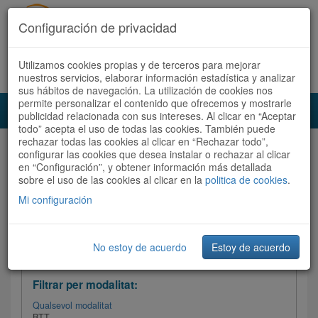
Configuración de privacidad
Utilizamos cookies propias y de terceros para mejorar
Español
|
Català
Registra't ara
Accedeix
nuestros servicios, elaborar información estadística y analizar
sus hábitos de navegación. La utilización de cookies nos
permite personalizar el contenido que ofrecemos y mostrarle
Toggl
publicidad relacionada con sus intereses. Al clicar en “Aceptar
navig
todo” acepta el uso de todas las cookies. También puede
rechazar todas las cookies al clicar en “Rechazar todo”,
Audioruta
Totes les rutes
configurar las cookies que desea instalar o rechazar al clicar
en “Configuración”, y obtener información más detallada
sobre el uso de las cookies al clicar en la
Ordenar per: Més recents /
politica de cookies
Dificultat
.
/
Totes les rutes
Valoració
Mi configuración
No estoy de acuerdo
Estoy de acuerdo
Filtrar les rutes
Filtrar per modalitat:
Qualsevol modalitat
BTT