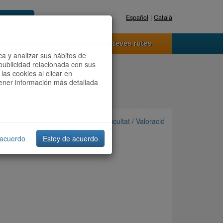
Español
|
Català
Registra't ara
Accedeix
 funciona
Les teves rutes
ca y analizar sus hábitos de
publicidad relacionada con sus
las cookies al clicar en
btener información más detallada
Ordenar per: Més recents /
Dificultat
/
Valoració
 acuerdo
Estoy de acuerdo