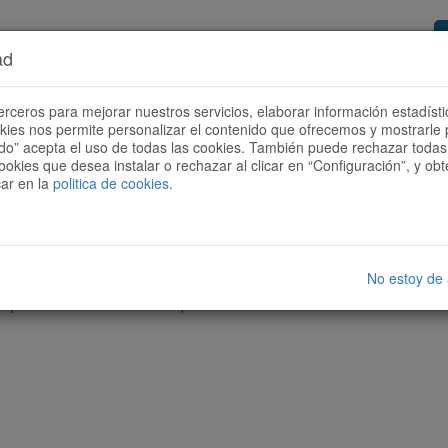
ad
or de rutes
Vols ser col·laborador?
Com
erceros para mejorar nuestros servicios, elaborar información estadísti
okies nos permite personalizar el contenido que ofrecemos y mostrarle 
todo” acepta el uso de todas las cookies. También puede rechazar todas 
ookies que desea instalar o rechazar al clicar en “Configuración”, y o
car en la
politica de cookies
.
No estoy de
cap ruta amb les característiques seleccionades