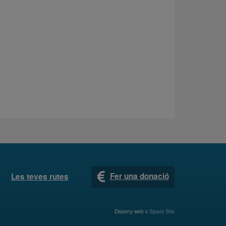
Fer una donació
Les teves rutes
Disseny web x
Space Bits