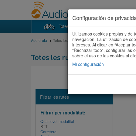
Configuración de privacid
Totes les rutes
Cercad
Utilizamos cookies propias y de t
navegación. La utilización de co
Audioruta
Totes les rutes
intereses. Al clicar en “Aceptar 
“Rechazar todo”, configurar las c
Totes les rutes
sobre el uso de las cookies al cli
Mi configuración
No hi ha 
Filtrar les rutes
Filtrar per modalitat:
Qualsevol modalitat
BTT
Carretera