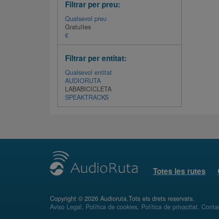
Filtrar per preu:
Qualsevol preu
Gratuïtes
€
Filtrar per entitat:
Qualsevol entitat
AUDIORUTA
LABABICICLETA
SPEAKTRACKS
Totes les rutes
Copyright © 2026 Audioruta.Tots els drets reservats.
Aviso Legal
.
Política de cookies
.
Política de privacitat
.
Conta