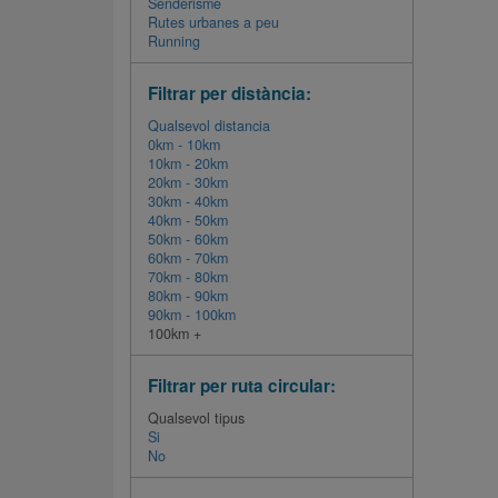
Senderisme
Rutes urbanes a peu
Running
Filtrar per distància:
Qualsevol distancia
0km - 10km
10km - 20km
20km - 30km
30km - 40km
40km - 50km
50km - 60km
60km - 70km
70km - 80km
80km - 90km
90km - 100km
100km +
Filtrar per ruta circular:
Qualsevol tipus
Si
No