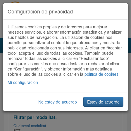
Configuración de privacidad
Utilizamos cookies propias y de terceros para mejorar
Español
|
Català
Registra't ara
Accedeix
nuestros servicios, elaborar información estadística y analizar
sus hábitos de navegación. La utilización de cookies nos
permite personalizar el contenido que ofrecemos y mostrarle
Toggl
publicidad relacionada con sus intereses. Al clicar en “Aceptar
navig
todo” acepta el uso de todas las cookies. También puede
rechazar todas las cookies al clicar en “Rechazar todo”,
Audioruta
Totes les rutes
configurar las cookies que desea instalar o rechazar al clicar
en “Configuración”, y obtener información más detallada
sobre el uso de las cookies al clicar en la
Ordenar per: Més recents /
politica de cookies
Dificultat
.
/
Totes les rutes
Valoració
Mi configuración
No estoy de acuerdo
Estoy de acuerdo
Filtrar les rutes
Filtrar per modalitat:
Qualsevol modalitat
BTT