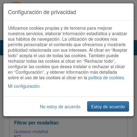
Configuración de privacidad
Utilizamos cookies propias y de terceros para mejorar
Español
|
Català
Registra't ara
Accedeix
nuestros servicios, elaborar información estadística y analizar
sus hábitos de navegación. La utilización de cookies nos
permite personalizar el contenido que ofrecemos y mostrarle
Toggl
publicidad relacionada con sus intereses. Al clicar en “Aceptar
navig
todo” acepta el uso de todas las cookies. También puede
rechazar todas las cookies al clicar en “Rechazar todo”,
Audioruta
Totes les rutes
configurar las cookies que desea instalar o rechazar al clicar
en “Configuración”, y obtener información más detallada
sobre el uso de las cookies al clicar en la
Ordenar per: Més recents /
politica de cookies
Dificultat
.
/
Totes les rutes
Valoració
Mi configuración
No estoy de acuerdo
Estoy de acuerdo
Filtrar les rutes
Filtrar per modalitat:
Qualsevol modalitat
BTT