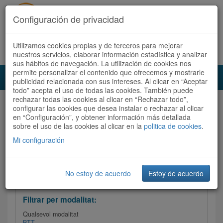
Configuración de privacidad
Utilizamos cookies propias y de terceros para mejorar
Español
|
Català
Registra't ara
Accedeix
nuestros servicios, elaborar información estadística y analizar
sus hábitos de navegación. La utilización de cookies nos
permite personalizar el contenido que ofrecemos y mostrarle
Toggl
publicidad relacionada con sus intereses. Al clicar en “Aceptar
navig
todo” acepta el uso de todas las cookies. También puede
rechazar todas las cookies al clicar en “Rechazar todo”,
Audioruta
Totes les rutes
configurar las cookies que desea instalar o rechazar al clicar
en “Configuración”, y obtener información más detallada
sobre el uso de las cookies al clicar en la
Ordenar per: Més recents /
politica de cookies
Dificultat
.
/
Totes les rutes
Valoració
Mi configuración
No estoy de acuerdo
Estoy de acuerdo
Filtrar les rutes
Filtrar per modalitat:
Qualsevol modalitat
BTT