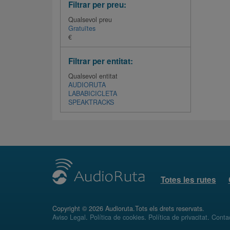
Filtrar per preu:
Qualsevol preu
Gratuïtes
€
Filtrar per entitat:
Qualsevol entitat
AUDIORUTA
LABABICICLETA
SPEAKTRACKS
Totes les rutes
Copyright © 2026 Audioruta.Tots els drets reservats.
Aviso Legal
.
Política de cookies
.
Política de privacitat
.
Conta