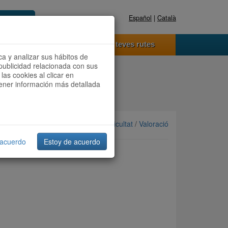
Español
|
Català
Registra't ara
Accedeix
 funciona
Les teves rutes
ca y analizar sus hábitos de
publicidad relacionada con sus
las cookies al clicar en
btener información más detallada
Ordenar per: Més recents /
Dificultat
/
Valoració
 acuerdo
Estoy de acuerdo