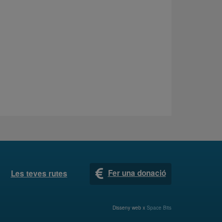
Fer una donació
Les teves rutes
Disseny web x
Space Bits