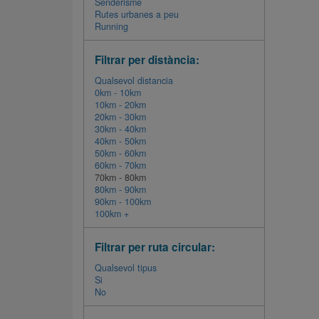
Senderisme
Rutes urbanes a peu
Running
Filtrar per distància:
Qualsevol distancia
0km - 10km
10km - 20km
20km - 30km
30km - 40km
40km - 50km
50km - 60km
60km - 70km
70km - 80km
80km - 90km
90km - 100km
100km +
Filtrar per ruta circular:
Qualsevol tipus
Si
No