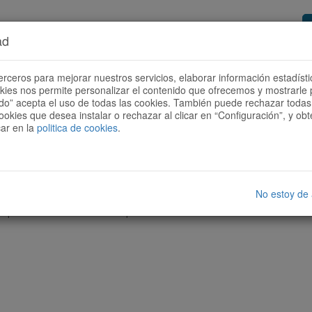
ad
or de rutes
Vols ser col·laborador?
Com
erceros para mejorar nuestros servicios, elaborar información estadísti
okies nos permite personalizar el contenido que ofrecemos y mostrarle 
todo” acepta el uso de todas las cookies. También puede rechazar todas 
ookies que desea instalar o rechazar al clicar en “Configuración”, y o
car en la
politica de cookies
.
No estoy de
cap ruta amb les característiques seleccionades