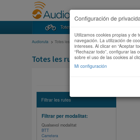
Configuración de privacid
Totes les rutes
Cercad
Utilizamos cookies propias y de t
navegación. La utilización de co
Audioruta
Totes les rutes
intereses. Al clicar en “Aceptar 
“Rechazar todo”, configurar las c
Totes les rutes
sobre el uso de las cookies al cli
Mi configuración
No hi ha 
Filtrar les rutes
Filtrar per modalitat:
Qualsevol modalitat
BTT
Carretera