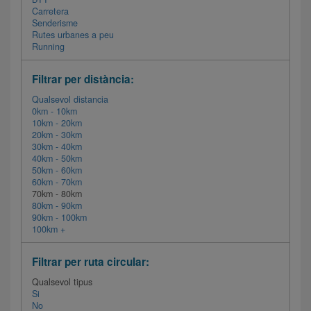
Carretera
Senderisme
Rutes urbanes a peu
Running
Filtrar per distància:
Qualsevol distancia
0km - 10km
10km - 20km
20km - 30km
30km - 40km
40km - 50km
50km - 60km
60km - 70km
70km - 80km
80km - 90km
90km - 100km
100km +
Filtrar per ruta circular:
Qualsevol tipus
Si
No