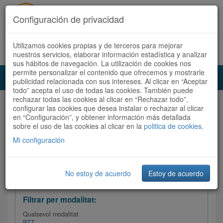
Configuración de privacidad
Utilizamos cookies propias y de terceros para mejorar
Español
|
Català
Registra't ara
Accedeix
nuestros servicios, elaborar información estadística y analizar
sus hábitos de navegación. La utilización de cookies nos
permite personalizar el contenido que ofrecemos y mostrarle
Toggl
publicidad relacionada con sus intereses. Al clicar en “Aceptar
navig
todo” acepta el uso de todas las cookies. También puede
rechazar todas las cookies al clicar en “Rechazar todo”,
Audioruta
Totes les rutes
configurar las cookies que desea instalar o rechazar al clicar
en “Configuración”, y obtener información más detallada
sobre el uso de las cookies al clicar en la
Ordenar per: Més recents /
politica de cookies
Dificultat
.
/
Totes les rutes
Valoració
Mi configuración
No estoy de acuerdo
Estoy de acuerdo
Filtrar les rutes
Filtrar per modalitat:
Qualsevol modalitat
BTT