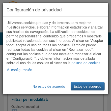
Configuración de privacidad
Utilizamos cookies propias y de terceros para mejorar
Español
|
Català
Registra't ara
Accedeix
nuestros servicios, elaborar información estadística y analizar
sus hábitos de navegación. La utilización de cookies nos
permite personalizar el contenido que ofrecemos y mostrarle
Toggl
publicidad relacionada con sus intereses. Al clicar en “Aceptar
navig
todo” acepta el uso de todas las cookies. También puede
rechazar todas las cookies al clicar en “Rechazar todo”,
Audioruta
Totes les rutes
configurar las cookies que desea instalar o rechazar al clicar
en “Configuración”, y obtener información más detallada
sobre el uso de las cookies al clicar en la
Ordenar per: Més recents /
politica de cookies
Dificultat
.
/
Totes les rutes
Valoració
Mi configuración
No estoy de acuerdo
Estoy de acuerdo
Filtrar les rutes
Filtrar per modalitat:
Qualsevol modalitat
BTT