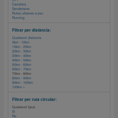
Carretera
Senderisme
Rutes urbanes a peu
Running
Filtrar per distància:
Qualsevol distancia
0km - 10km
10km - 20km
20km - 30km
30km - 40km
40km - 50km
50km - 60km
60km - 70km
70km - 80km
80km - 90km
90km - 100km
100km +
Filtrar per ruta circular:
Qualsevol tipus
Si
No