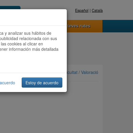
Español
|
Català
Registra't ara
Accedeix
 funciona
Les teves rutes
ca y analizar sus hábitos de
publicidad relacionada con sus
las cookies al clicar en
btener información más detallada
Ordenar per: Més recents /
Dificultat
/
Valoració
 acuerdo
Estoy de acuerdo