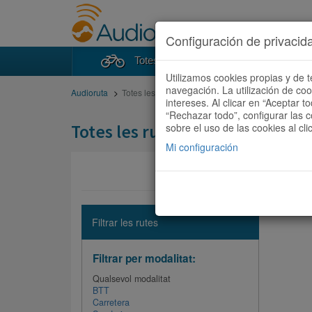
Configuración de privacid
Totes les rutes
Cercad
Utilizamos cookies propias y de t
navegación. La utilización de co
Audioruta
Totes les rutes
intereses. Al clicar en “Aceptar 
“Rechazar todo”, configurar las c
Totes les rutes
sobre el uso de las cookies al cli
Mi configuración
No hi ha 
Filtrar les rutes
Filtrar per modalitat:
Qualsevol modalitat
BTT
Carretera