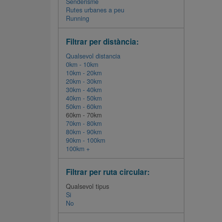
Senderisme
Rutes urbanes a peu
Running
Filtrar per distància:
Qualsevol distancia
0km - 10km
10km - 20km
20km - 30km
30km - 40km
40km - 50km
50km - 60km
60km - 70km
70km - 80km
80km - 90km
90km - 100km
100km +
Filtrar per ruta circular:
Qualsevol tipus
Si
No