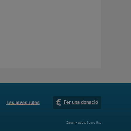
Fer una donació
Les teves rutes
Disseny web x
Space Bits