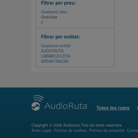
Filtrar per preu:
Qualsevol preu
Gratuïtes
€
Filtrar per entitat:
Qualsevol entitat
AUDIORUTA
LABABICICLETA
SPEAKTRACKS
Totes les rutes
Copyright © 2026 Audioruta.Tots els drets reservats.
Aviso Legal
.
Política de cookies
.
Política de privacitat
.
Conta