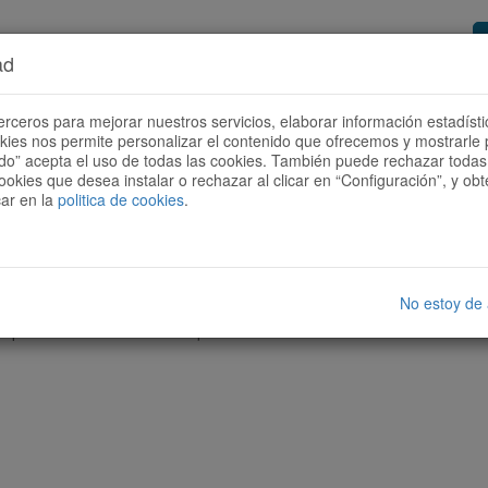
ad
or de rutes
Vols ser col·laborador?
Com
erceros para mejorar nuestros servicios, elaborar información estadísti
okies nos permite personalizar el contenido que ofrecemos y mostrarle 
todo” acepta el uso de todas las cookies. También puede rechazar todas 
ookies que desea instalar o rechazar al clicar en “Configuración”, y o
car en la
politica de cookies
.
No estoy de
cap ruta amb les característiques seleccionades