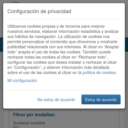
Configuración de privacidad
Utilizamos cookies propias y de terceros para mejorar
Español
|
Català
Registra't ara
Accedeix
nuestros servicios, elaborar información estadística y analizar
sus hábitos de navegación. La utilización de cookies nos
permite personalizar el contenido que ofrecemos y mostrarle
Toggl
publicidad relacionada con sus intereses. Al clicar en “Aceptar
navig
todo” acepta el uso de todas las cookies. También puede
rechazar todas las cookies al clicar en “Rechazar todo”,
Audioruta
Totes les rutes
configurar las cookies que desea instalar o rechazar al clicar
en “Configuración”, y obtener información más detallada
sobre el uso de las cookies al clicar en la
Ordenar per: Més recents /
politica de cookies
Dificultat
.
/
Totes les rutes
Valoració
Mi configuración
No estoy de acuerdo
Estoy de acuerdo
Filtrar les rutes
Filtrar per modalitat:
Qualsevol modalitat
BTT