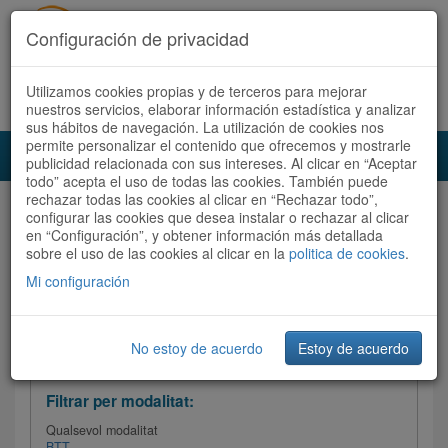
Configuración de privacidad
Utilizamos cookies propias y de terceros para mejorar
Español
|
Català
Registra't ara
Accedeix
nuestros servicios, elaborar información estadística y analizar
sus hábitos de navegación. La utilización de cookies nos
permite personalizar el contenido que ofrecemos y mostrarle
Toggl
publicidad relacionada con sus intereses. Al clicar en “Aceptar
navig
todo” acepta el uso de todas las cookies. También puede
rechazar todas las cookies al clicar en “Rechazar todo”,
Audioruta
Totes les rutes
configurar las cookies que desea instalar o rechazar al clicar
en “Configuración”, y obtener información más detallada
sobre el uso de las cookies al clicar en la
Ordenar per: Més recents /
politica de cookies
Dificultat
.
/
Totes les rutes
Valoració
Mi configuración
No estoy de acuerdo
Estoy de acuerdo
Filtrar les rutes
Filtrar per modalitat:
Qualsevol modalitat
BTT