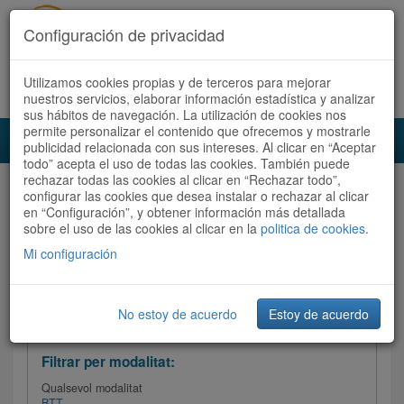
Configuración de privacidad
Utilizamos cookies propias y de terceros para mejorar
Español
|
Català
Registra't ara
Accedeix
nuestros servicios, elaborar información estadística y analizar
sus hábitos de navegación. La utilización de cookies nos
permite personalizar el contenido que ofrecemos y mostrarle
Toggl
publicidad relacionada con sus intereses. Al clicar en “Aceptar
navig
todo” acepta el uso de todas las cookies. También puede
rechazar todas las cookies al clicar en “Rechazar todo”,
Audioruta
Totes les rutes
configurar las cookies que desea instalar o rechazar al clicar
en “Configuración”, y obtener información más detallada
sobre el uso de las cookies al clicar en la
Ordenar per: Més recents /
politica de cookies
Dificultat
.
/
Totes les rutes
Valoració
Mi configuración
No estoy de acuerdo
Estoy de acuerdo
Filtrar les rutes
Filtrar per modalitat:
Qualsevol modalitat
BTT