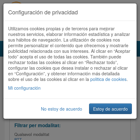
Configuración de privacidad
Utilizamos cookies propias y de terceros para mejorar
Español
|
Català
Registra't ara
Accedeix
nuestros servicios, elaborar información estadística y analizar
sus hábitos de navegación. La utilización de cookies nos
permite personalizar el contenido que ofrecemos y mostrarle
Toggl
publicidad relacionada con sus intereses. Al clicar en “Aceptar
navig
todo” acepta el uso de todas las cookies. También puede
rechazar todas las cookies al clicar en “Rechazar todo”,
Audioruta
Totes les rutes
configurar las cookies que desea instalar o rechazar al clicar
en “Configuración”, y obtener información más detallada
sobre el uso de las cookies al clicar en la
Ordenar per: Més recents /
politica de cookies
Dificultat
.
/
Totes les rutes
Valoració
Mi configuración
No estoy de acuerdo
Estoy de acuerdo
Filtrar les rutes
Filtrar per modalitat:
Qualsevol modalitat
BTT