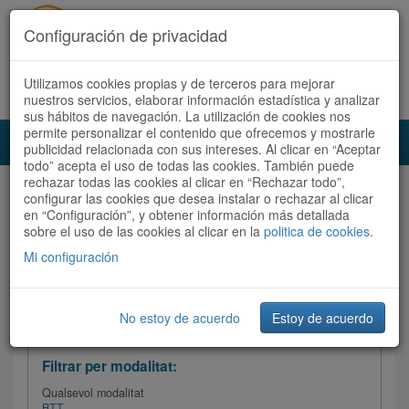
Configuración de privacidad
Utilizamos cookies propias y de terceros para mejorar
Español
|
Català
Registra't ara
Accedeix
nuestros servicios, elaborar información estadística y analizar
sus hábitos de navegación. La utilización de cookies nos
permite personalizar el contenido que ofrecemos y mostrarle
Toggl
publicidad relacionada con sus intereses. Al clicar en “Aceptar
navig
todo” acepta el uso de todas las cookies. También puede
rechazar todas las cookies al clicar en “Rechazar todo”,
Audioruta
Totes les rutes
configurar las cookies que desea instalar o rechazar al clicar
en “Configuración”, y obtener información más detallada
sobre el uso de las cookies al clicar en la
Ordenar per: Més recents /
politica de cookies
Dificultat
.
/
Totes les rutes
Valoració
Mi configuración
No estoy de acuerdo
Estoy de acuerdo
Filtrar les rutes
Filtrar per modalitat:
Qualsevol modalitat
BTT