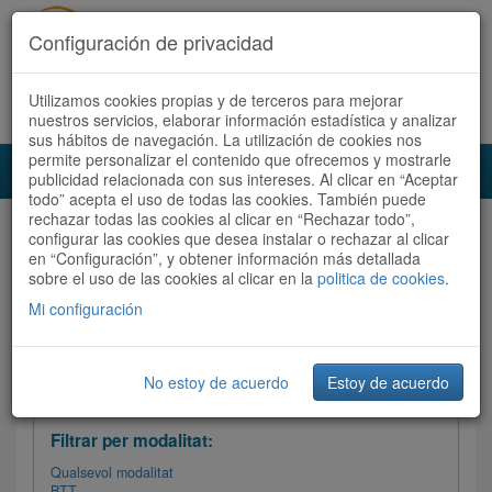
Configuración de privacidad
Utilizamos cookies propias y de terceros para mejorar
Español
|
Català
Registra't ara
Accedeix
nuestros servicios, elaborar información estadística y analizar
sus hábitos de navegación. La utilización de cookies nos
permite personalizar el contenido que ofrecemos y mostrarle
Toggl
publicidad relacionada con sus intereses. Al clicar en “Aceptar
navig
todo” acepta el uso de todas las cookies. También puede
rechazar todas las cookies al clicar en “Rechazar todo”,
Audioruta
Totes les rutes
configurar las cookies que desea instalar o rechazar al clicar
en “Configuración”, y obtener información más detallada
sobre el uso de las cookies al clicar en la
Ordenar per:
Més recents
politica de cookies
/ Dificultat /
.
Totes les rutes
Valoració
Mi configuración
No estoy de acuerdo
Estoy de acuerdo
Filtrar les rutes
Filtrar per modalitat:
Qualsevol modalitat
BTT