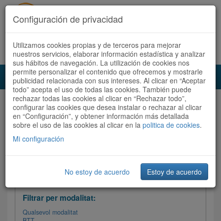
Configuración de privacidad
Utilizamos cookies propias y de terceros para mejorar
Español
|
Català
Registra't ara
Accedeix
nuestros servicios, elaborar información estadística y analizar
sus hábitos de navegación. La utilización de cookies nos
permite personalizar el contenido que ofrecemos y mostrarle
Toggl
publicidad relacionada con sus intereses. Al clicar en “Aceptar
navig
todo” acepta el uso de todas las cookies. También puede
rechazar todas las cookies al clicar en “Rechazar todo”,
Audioruta
Totes les rutes
configurar las cookies que desea instalar o rechazar al clicar
en “Configuración”, y obtener información más detallada
sobre el uso de las cookies al clicar en la
Ordenar per:
Més recents
politica de cookies
/ Dificultat /
.
Totes les rutes
Valoració
Mi configuración
No estoy de acuerdo
Estoy de acuerdo
Filtrar les rutes
Filtrar per modalitat:
Qualsevol modalitat
BTT