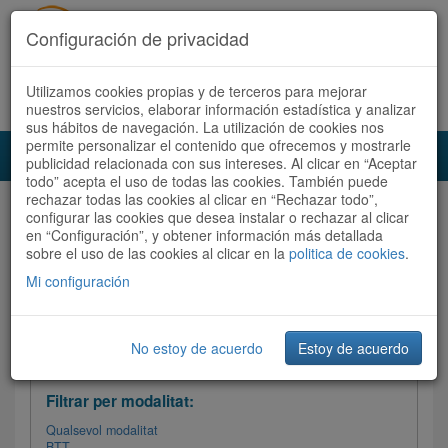
Configuración de privacidad
Utilizamos cookies propias y de terceros para mejorar
Español
|
Català
Registra't ara
Accedeix
nuestros servicios, elaborar información estadística y analizar
sus hábitos de navegación. La utilización de cookies nos
permite personalizar el contenido que ofrecemos y mostrarle
Toggl
publicidad relacionada con sus intereses. Al clicar en “Aceptar
navig
todo” acepta el uso de todas las cookies. También puede
rechazar todas las cookies al clicar en “Rechazar todo”,
Audioruta
Totes les rutes
configurar las cookies que desea instalar o rechazar al clicar
en “Configuración”, y obtener información más detallada
sobre el uso de las cookies al clicar en la
Ordenar per:
Més recents
politica de cookies
/ Dificultat /
.
Totes les rutes
Valoració
Mi configuración
No estoy de acuerdo
Estoy de acuerdo
Filtrar les rutes
Filtrar per modalitat:
Qualsevol modalitat
BTT