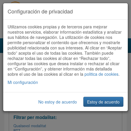
Configuración de privacidad
Utilizamos cookies propias y de terceros para mejorar
Español
|
Català
Registra't ara
Accedeix
nuestros servicios, elaborar información estadística y analizar
sus hábitos de navegación. La utilización de cookies nos
permite personalizar el contenido que ofrecemos y mostrarle
Toggl
publicidad relacionada con sus intereses. Al clicar en “Aceptar
navig
todo” acepta el uso de todas las cookies. También puede
rechazar todas las cookies al clicar en “Rechazar todo”,
Audioruta
Totes les rutes
configurar las cookies que desea instalar o rechazar al clicar
en “Configuración”, y obtener información más detallada
sobre el uso de las cookies al clicar en la
Ordenar per:
Més recents
politica de cookies
/ Dificultat /
.
Totes les rutes
Valoració
Mi configuración
No estoy de acuerdo
Estoy de acuerdo
Filtrar les rutes
Filtrar per modalitat:
Qualsevol modalitat
BTT