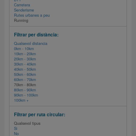
Carretera
Senderisme
Rutes urbanes a peu
Running
Filtrar per distància:
Qualsevol distancia
0km - 10km
10km - 20km
20km - 30km
30km - 40km
40km - 50km
50km - 60km
60km - 70km
70km - 80km
80km - 90km
90km - 100km
100km +
Filtrar per ruta circular:
Qualsevol tipus
Si
No