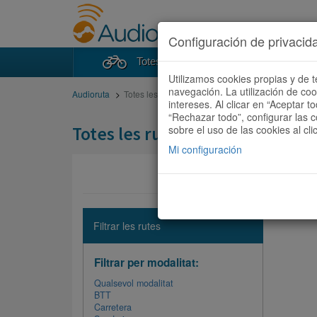
Configuración de privacid
Totes les rutes
Cercad
Utilizamos cookies propias y de t
navegación. La utilización de co
Audioruta
Totes les rutes
intereses. Al clicar en “Aceptar 
“Rechazar todo”, configurar las c
Totes les rutes
sobre el uso de las cookies al cli
Mi configuración
No hi ha 
Filtrar les rutes
Filtrar per modalitat:
Qualsevol modalitat
BTT
Carretera