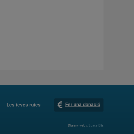
Fer una donació
Les teves rutes
Disseny web x
Space Bits