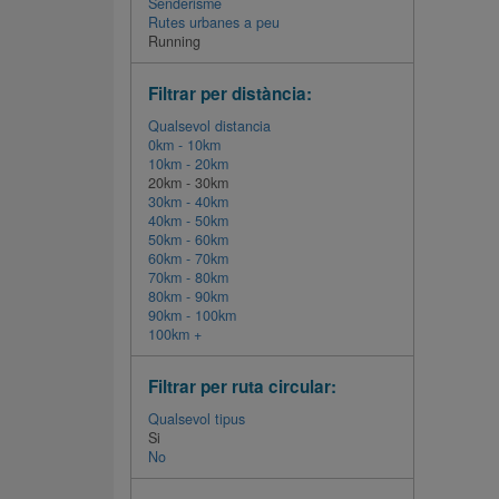
Senderisme
Rutes urbanes a peu
Running
Filtrar per distància:
Qualsevol distancia
0km - 10km
10km - 20km
20km - 30km
30km - 40km
40km - 50km
50km - 60km
60km - 70km
70km - 80km
80km - 90km
90km - 100km
100km +
Filtrar per ruta circular:
Qualsevol tipus
Si
No