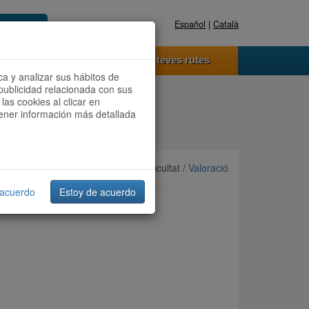
Español
|
Català
Registra't ara
Accedeix
 funciona
Les teves rutes
ca y analizar sus hábitos de
publicidad relacionada con sus
las cookies al clicar en
btener información más detallada
Ordenar per:
Més recents
/ Dificultat /
Valoració
 acuerdo
Estoy de acuerdo