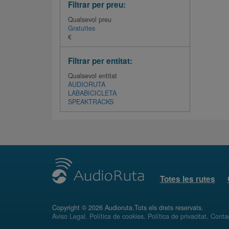
Filtrar per preu:
Qualsevol preu
Gratuïtes
€
Filtrar per entitat:
Qualsevol entitat
AUDIORUTA
LABABICICLETA
SPEAKTRACKS
Totes les rutes
Copyright © 2026 Audioruta.Tots els drets reservats.
Aviso Legal
.
Política de cookies
.
Política de privacitat
.
Conta