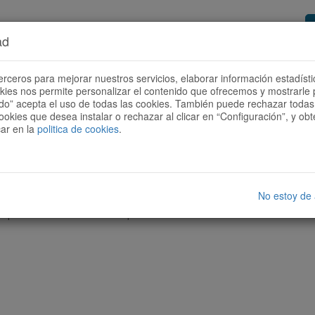
ad
or de rutes
Vols ser col·laborador?
Com
erceros para mejorar nuestros servicios, elaborar información estadísti
okies nos permite personalizar el contenido que ofrecemos y mostrarle 
todo” acepta el uso de todas las cookies. También puede rechazar todas 
ookies que desea instalar o rechazar al clicar en “Configuración”, y o
car en la
politica de cookies
.
No estoy de
cap ruta amb les característiques seleccionades