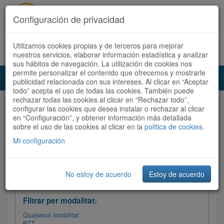
Configuración de privacidad
Utilizamos cookies propias y de terceros para mejorar
Español
|
Català
Registra't ara
Accedeix
nuestros servicios, elaborar información estadística y analizar
sus hábitos de navegación. La utilización de cookies nos
permite personalizar el contenido que ofrecemos y mostrarle
Toggl
publicidad relacionada con sus intereses. Al clicar en “Aceptar
navig
todo” acepta el uso de todas las cookies. También puede
rechazar todas las cookies al clicar en “Rechazar todo”,
Audioruta
Totes les rutes
configurar las cookies que desea instalar o rechazar al clicar
en “Configuración”, y obtener información más detallada
sobre el uso de las cookies al clicar en la
Ordenar per:
Més recents
politica de cookies
/ Dificultat /
.
Totes les rutes
Valoració
Mi configuración
No estoy de acuerdo
Estoy de acuerdo
Filtrar les rutes
Filtrar per modalitat:
Qualsevol modalitat
BTT