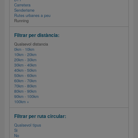
Carretera
Senderisme
Rutes urbanes a peu
Running
Filtrar per distància:
Qualsevol distancia
0km - 10km
10km - 20km
20km - 30km
30km - 40km
40km - 50km
50km - 60km
60km - 70km
70km - 80km
80km - 90km
90km - 100km
100km +
Filtrar per ruta circular:
Qualsevol tipus
Si
No