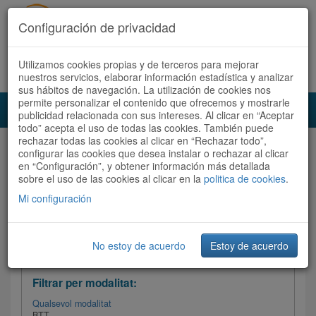
Configuración de privacidad
Utilizamos cookies propias y de terceros para mejorar
Español
|
Català
Registra't ara
Accedeix
nuestros servicios, elaborar información estadística y analizar
sus hábitos de navegación. La utilización de cookies nos
permite personalizar el contenido que ofrecemos y mostrarle
Toggl
publicidad relacionada con sus intereses. Al clicar en “Aceptar
navig
todo” acepta el uso de todas las cookies. También puede
rechazar todas las cookies al clicar en “Rechazar todo”,
Audioruta
Totes les rutes
configurar las cookies que desea instalar o rechazar al clicar
en “Configuración”, y obtener información más detallada
sobre el uso de las cookies al clicar en la
Ordenar per:
Més recents
politica de cookies
/ Dificultat /
.
Totes les rutes
Valoració
Mi configuración
No estoy de acuerdo
Estoy de acuerdo
Filtrar les rutes
Filtrar per modalitat:
Qualsevol modalitat
BTT