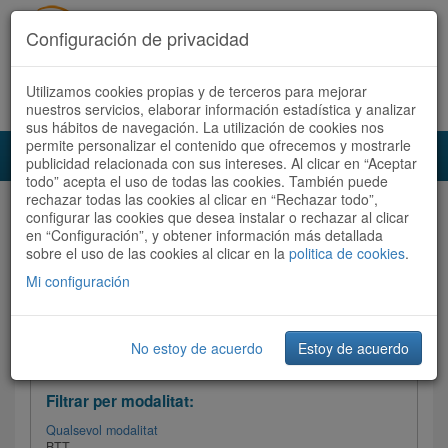
Configuración de privacidad
Utilizamos cookies propias y de terceros para mejorar
Español
|
Català
Registra't ara
Accedeix
nuestros servicios, elaborar información estadística y analizar
sus hábitos de navegación. La utilización de cookies nos
permite personalizar el contenido que ofrecemos y mostrarle
Toggl
publicidad relacionada con sus intereses. Al clicar en “Aceptar
navig
todo” acepta el uso de todas las cookies. También puede
rechazar todas las cookies al clicar en “Rechazar todo”,
Audioruta
Totes les rutes
configurar las cookies que desea instalar o rechazar al clicar
en “Configuración”, y obtener información más detallada
sobre el uso de las cookies al clicar en la
Ordenar per:
Més recents
politica de cookies
/ Dificultat /
.
Totes les rutes
Valoració
Mi configuración
No estoy de acuerdo
Estoy de acuerdo
Filtrar les rutes
Filtrar per modalitat:
Qualsevol modalitat
BTT