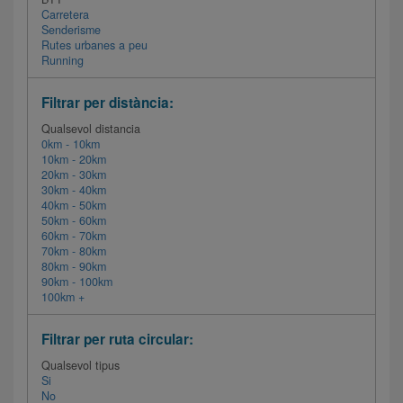
Carretera
Senderisme
Rutes urbanes a peu
Running
Filtrar per distància:
Qualsevol distancia
0km - 10km
10km - 20km
20km - 30km
30km - 40km
40km - 50km
50km - 60km
60km - 70km
70km - 80km
80km - 90km
90km - 100km
100km +
Filtrar per ruta circular:
Qualsevol tipus
Si
No