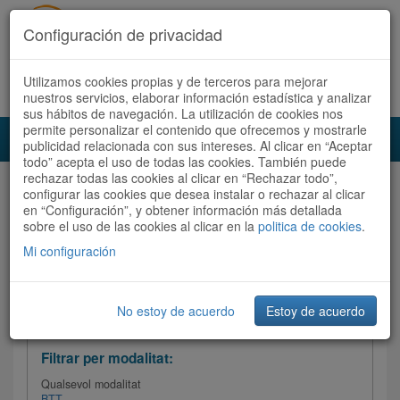
Configuración de privacidad
Utilizamos cookies propias y de terceros para mejorar
Español
|
Català
Registra't ara
Accedeix
nuestros servicios, elaborar información estadística y analizar
sus hábitos de navegación. La utilización de cookies nos
permite personalizar el contenido que ofrecemos y mostrarle
Toggl
publicidad relacionada con sus intereses. Al clicar en “Aceptar
navig
todo” acepta el uso de todas las cookies. También puede
rechazar todas las cookies al clicar en “Rechazar todo”,
Audioruta
Totes les rutes
configurar las cookies que desea instalar o rechazar al clicar
en “Configuración”, y obtener información más detallada
sobre el uso de las cookies al clicar en la
Ordenar per:
Més recents
politica de cookies
/ Dificultat /
.
Totes les rutes
Valoració
Mi configuración
No estoy de acuerdo
Estoy de acuerdo
Filtrar les rutes
Filtrar per modalitat:
Qualsevol modalitat
BTT